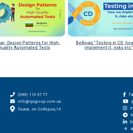
ar: Design Patterns for High-
Вебінар "Testing in CD: ho
Quality Automated Tests
implement it, risks etc"
f
(099) 115 57 77
info@qagroup.com.ua
i
Львів, пл.Соборна,14
t
l