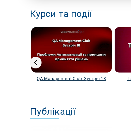
Курси та події
omation from
QA Management Club. Зустріч 18
T
ebDriver,
nit
Публікації