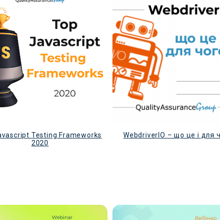
avascript Testing Frameworks
WebdriverIO – що це і для 
2020