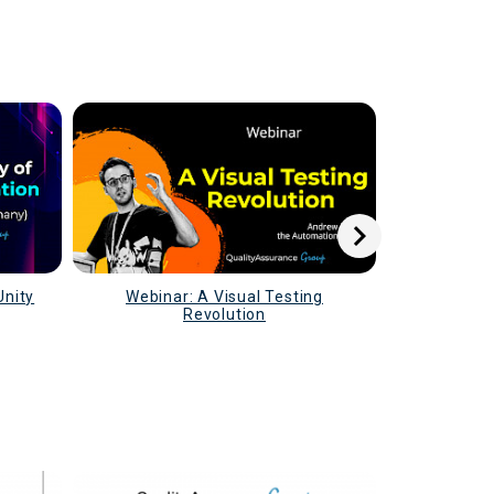
Unity
Webinar: A Visual Testing
Webinar: A
Revolution
Cypr