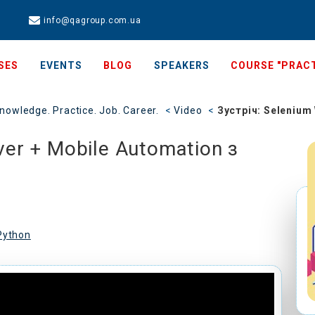
info@qagroup.com.ua
SES
EVENTS
BLOG
SPEAKERS
COURSE "PRACT
nowledge. Practice. Job. Career.
Video
Зустріч: Selenium
ver + Mobile Automation з
Python