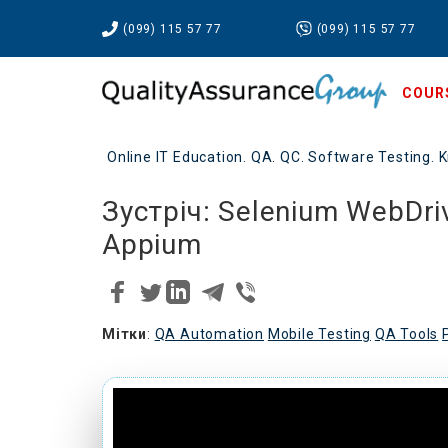
(099) 115 57 77
(099) 115 57 77
COUR
Online IT Education. QA. QC. Software Testing. K
Зустріч: Selenium WebDri
Appium
Мітки
:
QA Automation
Mobile Testing
QA Tools