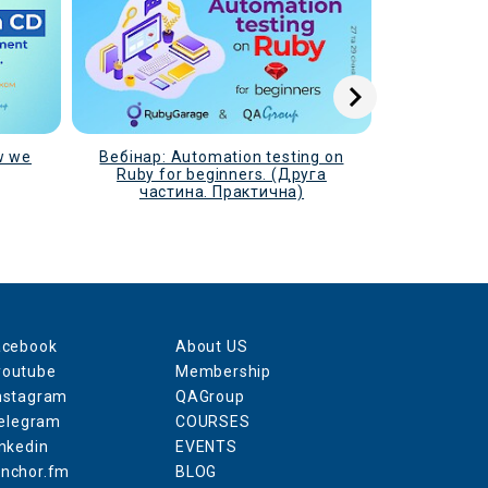
w we
Вебінар: Automation testing on
Вебінар: 
Ruby for beginners. (Друга
Ruby fo
частина. Практична)
част
acebook
About US
youtube
Membership
nstagram
QAGroup
elegram
COURSES
inkedin
EVENTS
anchor.fm
BLOG