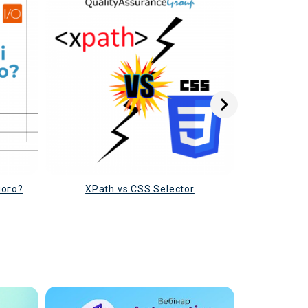
чого?
XPath vs CSS Selector
Інструм
моб