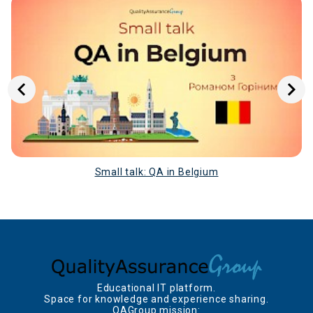
зазначається перелік інструментів, з якими ви
працювали над ним.
Також у цей розділ можна вносити власні Pet-проєкти.
Свої роботи можна створювати та заливати у мережу
GitHub
, посилання на власний профіль якої добавити
у розділ контакти.
ОСВІТА / Education
Тут зазначаєте (за наявності) форму та ступінь освіти,
яку ви здобули. Вкажіть назву навчального закладу
та спеціальність. Обов'язково вкажіть про додаткові
Small talk: QA in Belgium
курси та підв’яжіть сертифікати. Можете зазначити
також тренінги, семінари, конференції, у яких брали
участь та по яких темах. Це вказує на те, що
претендент працює над собою і володіє додатковими
навичками, що завжди є перевагою.
Навчання у школі\ліцеї в резюме НЕ зазначаємо.
Educational IT platform.
МОВИ / Languages
Space for knowledge and experience sharing.
QAGroup mission: