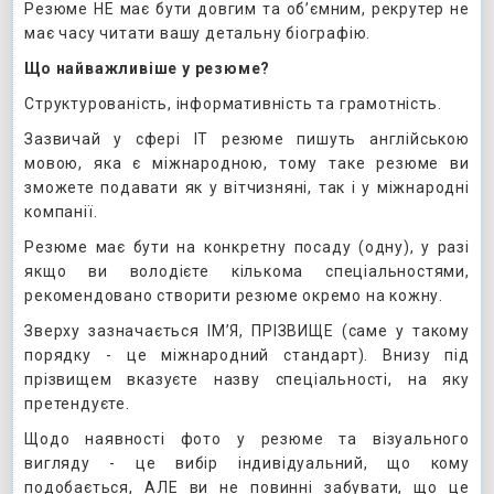
Резюме НЕ має бути довгим та об’ємним, рекрутер не
має часу читати вашу детальну біографію.
Що найважливіше у резюме?
Структурованість, інформативність та грамотність.
Зазвичай у сфері ІТ резюме пишуть англійською
мовою, яка є міжнародною, тому таке резюме ви
зможете подавати як у вітчизняні, так і у міжнародні
компанії.
Резюме має бути на конкретну посаду (одну), у разі
якщо ви володієте кількома спеціальностями,
рекомендовано створити резюме окремо на кожну.
Зверху зазначається ІМ’Я, ПРІЗВИЩЕ (саме у такому
порядку - це міжнародний стандарт). Внизу під
прізвищем вказуєте назву спеціальності, на яку
претендуєте.
Щодо наявності фото у резюме та візуального
вигляду - це вибір індивідуальний, що кому
подобається, АЛЕ ви не повинні забувати, що це