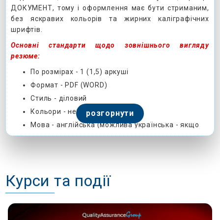
ДОКУМЕНТ, тому і оформлення має бути стриманим,
без яскравих кольорів та жирних каліграфічних
шрифтів.
Основні стандарти щодо зовнішнього вигляду
резюме:
По розмірах - 1 (1,5) аркуші
Формат - PDF (WORD)
Стиль - діловий
Кольори - не яскраві
розгорнути
Мова - англійська (можлива українська - якщо
подаєте ЛИШЕ у національні компанії)
Фото - не обов’язково, АЛЕ якщо долучаєте - не
велике, портретного типу, не паспортне
Розміри шрифту та відступи між рядками-
Курси та події
однакові по всьому документу, ЗАГОЛОВКИ - той
самий шрифт, але більшого розміру
Візуально розділи мають бути поділені