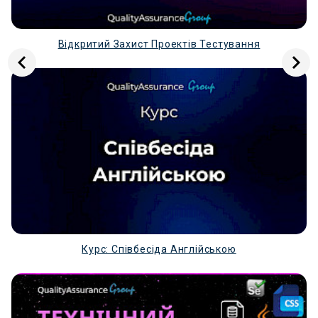
Розберемо детальніше написання кожного розділу
КОНТАКТИ \ CONTACTS
Відкритий Захист Проектів Тестування
Пишемо локацію (країна, місто або область), адресу
не зазначаємо, номер телефону, е-мейл (той, яким
щоденно користуємось).
Контактна інформація має бути актуальна та робоча -
бажано мати активні профілі у Телеграм та LinkedIN -
зазвичай рекрутери у цих мережах комунікують
найчастіше.
Профілі робимо одразу активні - але не вставляємо
посилання у розділ, а прописуємо коротко Telegram,
LinkedIn або значком і підв’язуємо до нього
посилання.
ФОТО - якщо вирішили добавляти, воно має бути
Курс: Співбесіда Англійською
портретним, де чітко видно обличчя (з нейтральним
фоном, без лишніх зображень).
Соціальні мережі (ФБ, Інстаграм) добавляєте лише,
якщо вони носять професійний характер. Якщо це