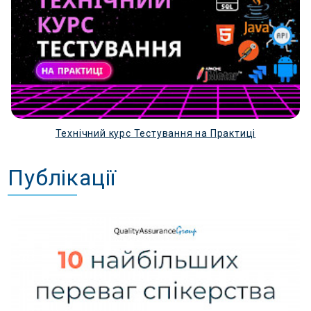
особисті фото та пости - вони не несуть цікавості
рекрутеру.
НЕ ПИШЕМО
: вік, дату народження, сімейний стан,
національність, релігію тощо.
ПРО СЕБЕ
\ SUMMARY
Цей розділ у резюме не є обов'язковий, проте
привертає увагу роботодавців. А як вже відомо – чим
Технічний курс Тестування на Практиці
цікавіше та повніше резюме, тим більше шансів
отримати запрошення на співбесіду.
Публікації
Це розділ - коротка презентація вас як спеціаліста. Це
те, що рекрутер прочитає обов’язково, тому саме у
цьому розділі має бути 3-4 речення, якими ви можете
привернути до себе увагу. Слід зосередитись на своїх
професійних цілях, якостях, досягненнях.
Саме у цьому розділі можна розкрити себе як
особистість: хто ви, що конкретно ви можете
запропонувати компанії та які ваші очікування від
роботи з командою.