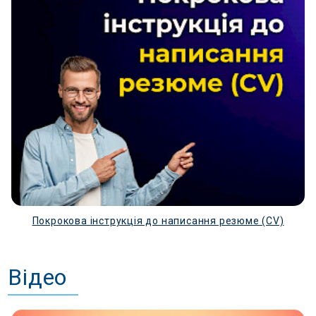
ДОСВІД РОБОТИ \ Еxperience
Досвід роботи вказуємо у хронологічній послідовності
від останнього місця роботи до попереднього.
Зазначаємо період роботи, назву компанії
(підприємства) та посаду. Бажано зазначити
досягнення на попередній роботі, особливо цінно,
якщо ці досягнення можна виразити у числовому
еквіваленті.
Якщо досвід нерелевантний - пишемо останні 1-2
місця роботи без лишнього опису. АЛЕ, якщо маєте
досягнення - пропишіть.
У описі до посади зазначте ваші обов’язки та
Покрокова інструкція до написання резюме (CV)
компетенції (коротко і по суті).
ПРОЄКТИ / Рrojects
Розділ створюється, якщо у ньому є що показати.
Відео
У цьому розділі прописується назва проєкта,
робиться активне посилання на нього та