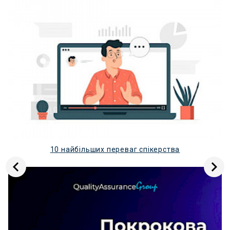
Це має бути написано чітко, лаконічно, по суті.
НАВИЧКИ \ HARD Skills \ SOFT Skills
HARD Skills
(технічні (жорсткі) навички) - це стек
технічних навичок, які ви використовуєте у роботі.
Їх можна просто перечислити, а можна - напроти
кожної поставити рівень володіння за шкалою - від
базового (початкового) рівня до професійного
володіння. Зазвичай саме рівень володіння технічим
стеком цікавить рекрутерів найбільше. Їх не
обов’язково має бути багато, краще менший перелік,
АЛЕ кращий рівень володіння.
10 найбільших переваг спікерства
SOFT Skills
(особисті (м’які) навички) - це перелік
індивідуальних якостей, які характеризують вас як
особистість. Їх зазначають 3-4 найбільш релевантних.
Рекомендовано не зазначити багато шаблонних
навичок, краще менше та лише ті, які притаманні вам і
які ви можете підтвердити на конкретних прикладах з
особистого досвіду.