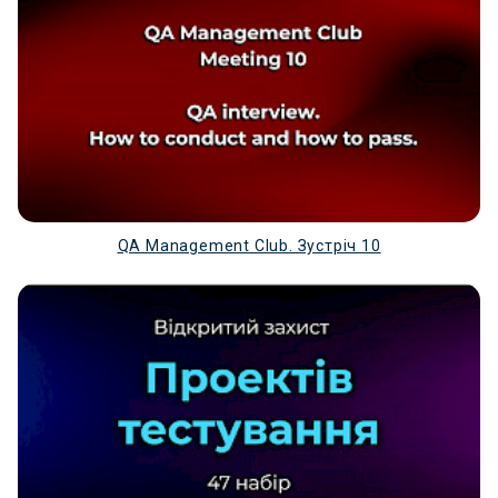
Зверху виносимо основну інформацію - Про себе,
контакти, технічні навички, мови
БЕЗ помилок і не маленьким шрифтом
(читабельним)
При написанні резюме варто дотримуватись наступних
основних розділів:
Ім’я та прізвище
Назва професії
Контакти
QA Management Club. Зустріч 10
Про себе
Технічні навички
Особисті навички
Досвід роботи
Навчання
Знання мов (іноземних, російську не
зазначаємо)
Інше (хоббі, волонтерство, нагороди тощо)