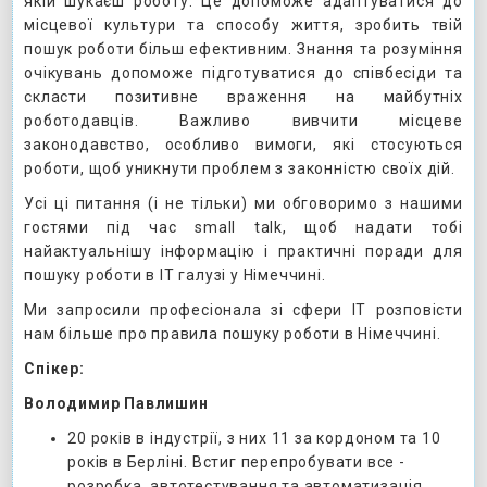
якій шукаєш роботу. Це допоможе адаптуватися до
місцевої культури та способу життя, зробить твій
пошук роботи більш ефективним. Знання та розуміння
очікувань допоможе підготуватися до співбесіди та
скласти позитивне враження на майбутніх
роботодавців. Важливо вивчити місцеве
законодавство, особливо вимоги, які стосуються
роботи, щоб уникнути проблем з законністю своїх дій.
Усі ці питання (і не тільки) ми обговоримо з нашими
гостями під час small talk, щоб надати тобі
найактуальнішу інформацію і практичні поради для
пошуку роботи в ІТ галузі у Німеччині.
Ми запросили професіонала зі сфери ІТ розповісти
нам більше про правила пошуку роботи в Німеччині.
Спікер:
Володимир Павлишин
20 років в індустрії, з них 11 за кордоном та 10
років в Берліні. Встиг перепробувати все -
розробка, автотестування та автоматизація,