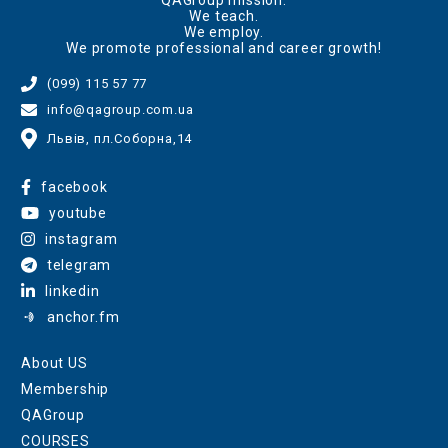
We teach.
We employ.
We promote professional and career growth!
(099) 115 57 77
info@qagroup.com.ua
Львів, пл.Соборна,14
facebook
youtube
instagram
telegram
linkedin
anchor.fm
About US
Membership
QAGroup
COURSES