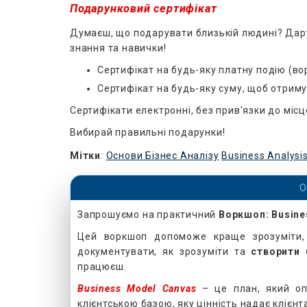
Подарунковий сертифікат
Думаєш, що подарувати близькій людині? Дару
знання та навички!
Сертифікат на будь-яку платну подію (во
Сертифікат на будь-яку суму, щоб отриму
Сертифікати електронні, без прив'язки до мі
Вибирай правильні подарунки!
Мітки
:
Основи Бізнес Аналізу
Business Analysi
О
Запрошуємо на практичний
Воркшоп:
Busine
Цей воркшоп допоможе краще зрозуміти, 
документувати, як зрозуміти та
створити
працюєш.
Business
Model
Canvas
– це план, який опи
клієнтською базою, яку цінність надає клієнт