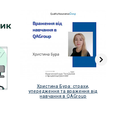
Христина Бура: страхи,
упередження та враження від
навчання в QAGroup
Чому вим
те