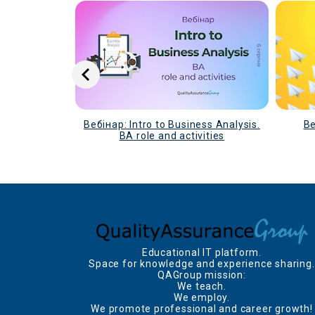
eev: My own
Вебінар: Intro to Business Analysis.
Ве
 story
BA role and activities
Educational IT platform.
Space for knowledge and experience sharing.
QAGroup mission:
We teach.
We employ.
We promote professional and career growth!