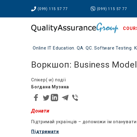
(099) 115 57 77
(099) 115 57 77
COUR
Online IT Education. QA. QC. Software Testing. K
Воркшоп: Business Model
Спікер(-и) події
Богдана Музика
Донати
Підтримай українців – допоможи їм опанувати
Підтримати