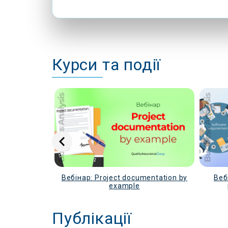
Курси та події
on with the
Вебінар: Project documentation by
Веб
ricks
example
Публікації