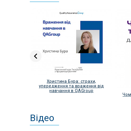
Христина Бура: страхи,
упередження та враження від
навчання в QAGroup
 у IT
Чом
Відео