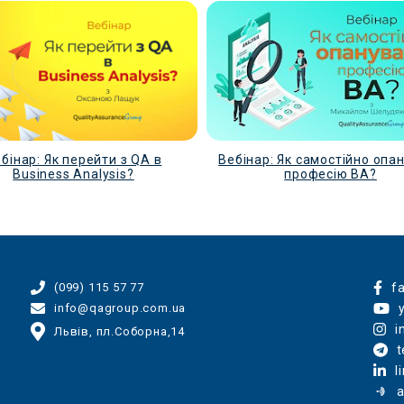
бінар: Як перейти з QA в
Вебінар: Як самостійно опа
Business Analysis?
професію ВА?
f
(099) 115 57 77
info@qagroup.com.ua
i
Львів, пл.Соборна,14
t
l