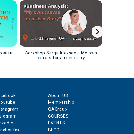
нувати
Workshop Sergii Alekseev: My own
Вебінар: Int
canvas for a user story
BA ro
acebook
About US
youtube
Membership
nstagram
QAGroup
elegram
COURSES
inkedin
EVENTS
anchor.fm
BLOG