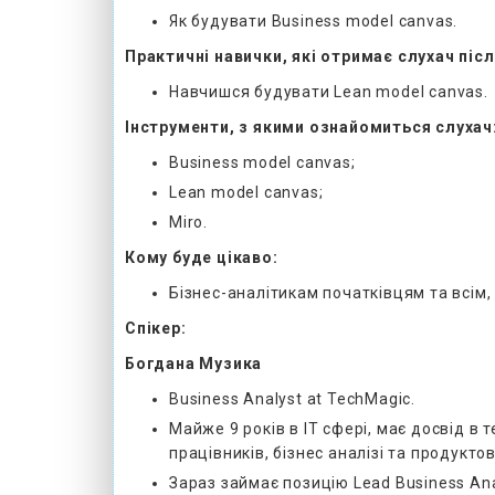
Як будувати Business model canvas.
Практичні навички, які отримає слухач піс
Навчишся будувати Lean model canvas.
Інструменти, з якими ознайомиться слухач
Business model canvas;
Lean model canvas;
Miro.
Кому буде цікаво:
Бізнес-аналітикам початківцям та всім
Спікер:
Богдана Музика
Business Analyst at TechMagic.
Майже 9 років в ІТ сфері, має досвід в
працівників, бізнес аналізі та продукт
Зараз займає позицію Lead Business Ana