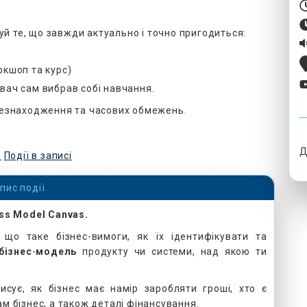
й те, що завжди актуально і точно пригодиться:
ркшоп та курс)
вач сам вибрав собі навчання.
сцезнаходження та часових обмежень.
Д
s
Події в записі
пис події
ss Model Canvas.
що таке бізнес-вимоги, як їх ідентифікувати та
бізнес
-
модель
продукту чи системи, над якою ти
сує, як бізнес має намір заробляти гроші, хто є
ам бізнес, а також деталі фінансування.