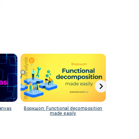
anvas
Воркшоп: Functional decomposition
Воркшоп: 
made easily
techn