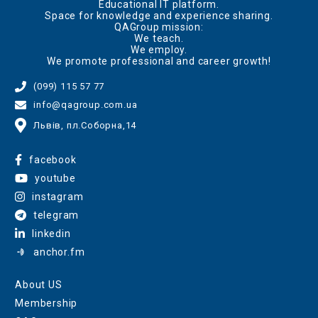
Educational IT platform.
Space for knowledge and experience sharing.
QAGroup mission:
We teach.
We employ.
We promote professional and career growth!
(099) 115 57 77
info@qagroup.com.ua
Львів, пл.Соборна,14
facebook
youtube
instagram
telegram
linkedin
anchor.fm
About US
Membership