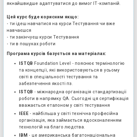
якнайшвидше адаптуватися до вимог ІТ-компаній.
Цей курс буде корисним якщо:
- ти ідеш навчатися на курси Тестування чи вже
навчаєшся
- ти закінчуєш курси Тестування
- ти в пошуках роботи
Програма курсів базується на матеріалах:
ISTQB
Foundation Level - пояснює термінологію
та концепції, які використовуються в усьому
світі в спеціальності тестування та
забезпечення якості пз.
ISTQB
- міжнародна організація стандартизації
роботи в напрямку QA. Сьогодні ця сертифікація
вважається еталоном у світі тестування
IEEE
- найбільша у світі технічна професійна
організація, яка займається вдосконаленням
технологій на благо людства.
IBM
- це американська багатонаціональна