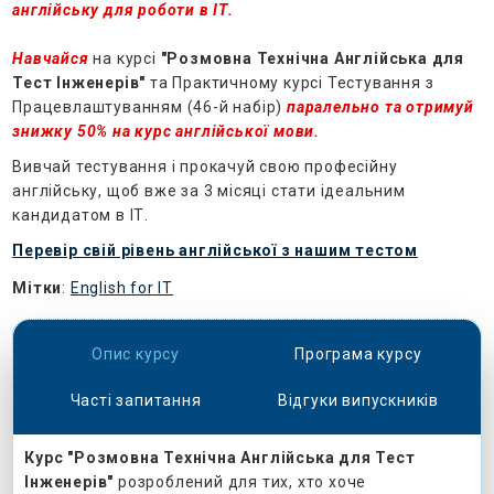
англійську для роботи в ІТ.
Навчайся
на курсі
"Розмовна Технічна Англійська для
Тест Інженерів
"
та Практичному курсі Тестування з
Працевлаштуванням (46-й набір)
паралельно та отримуй
знижку 50% на курс англійської мови.
Вивчай тестування і прокачуй свою професійну
англійську, щоб вже за 3 місяці стати ідеальним
кандидатом в ІТ.
Перевір свій рівень англійської з нашим тестом
Мітки
:
English for IT
Опис курсу
Програма курсу
Часті запитання
Відгуки випускників
Курс "Розмовна Технічна Англійська для Тест
Інженерів"
розроблений для тих, хто хоче