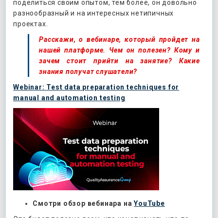
поделиться своим опытом, тем более, он довольно
разнообразный и на интересных нетипичных
проектах.
Расскажи, о вебинаре, который пройдет на
нашей платформе. Чем он полезен? Кому и
зачем стоит прийти на занятие? Какие
знания получат слушатели?
Webinar: Test data preparation techniques for
manual and automation testing
Смотри
обзор
вебинара
на
YouTube